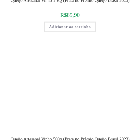
Queijo Artesanal Vinho 1 Kg (Prata no Prêmio Queijo Brasil 2023)
R$
85,90
Adicionar ao carrinho
Queijo Artesanal Vinho 500g (Prata no Prêmio Queijo Brasil 2023)