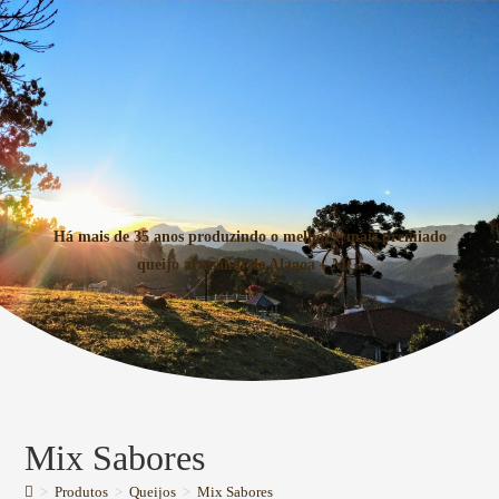
Há mais de 35 anos produzindo o melhor e mais premiado
queijo artesanal de Alagoa – MG.
Mix Sabores
>
Produtos
>
Queijos
>
Mix Sabores