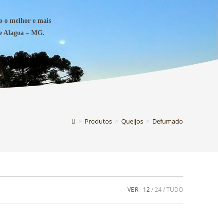
o o melhor e mais
de Alagoa – MG.
>
Produtos
>
Queijos
>
Defumado
VER:
12
24
TUDO