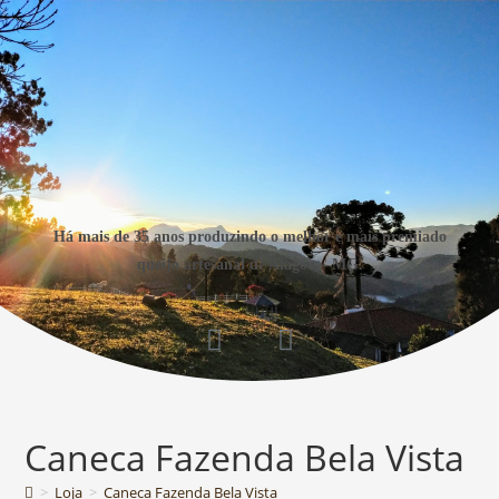
Há mais de 35 anos produzindo o melhor e mais premiado
queijo artesanal de Alagoa – MG.
Caneca Fazenda Bela Vista
>
Loja
>
Caneca Fazenda Bela Vista