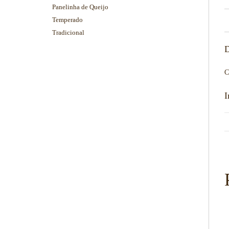
Panelinha de Queijo
Temperado
Tradicional
D
C
I