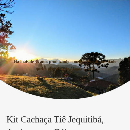
Há mais de 35 anos produzindo o melhor e mais premiado
queijo artesanal de Alagoa – MG.
Kit Cachaça Tiê Jequitibá,